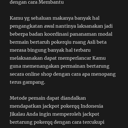
dengan cara Membantu
Kamu yg sehaluan makanya banyak hal
pengangkatan awal nantinya laksanakan jadi
beberpa badan koordinasi pananaman modal
bermain bertaruh pokerqiu ruang Asli beta
merasa bingung banyak hal terbaru
melaksanakan dapat memperlancar Kamu
guna memenangakan permainan bertarung
secara online shop dengan cara apa menopang
terus gampang.
Metode pemain dapat diandalkan
mendapatkan jackpot pokerqq Indonesia
Jikalau Anda ingin memperoleh jackpot
bertarung pokerqq dengan cara tercukupi