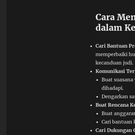
Cara Men
dalam Ke
Cari Bantuan Pr
memperbaiki hu
kecanduan judi.
Komunikasi Ter
Buat suasana
dihadapi.
Dengarkan sa
Buat Rencana K
Buat anggaran
Cari bantuan 
Cari Dukungan 