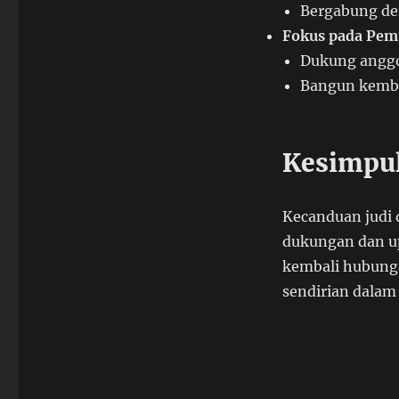
Bergabung de
Fokus pada Pem
Dukung anggo
Bangun kemba
Kesimpu
Kecanduan judi
dukungan dan u
kembali hubunga
sendirian dalam