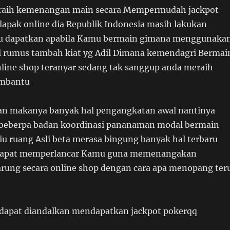
aih kemenangan main secara Mempermudah jackpot
 lapak online dia Republik Indonesia masih lakukan
 dapatkan apabila Kamu bermain gimana menggunaka
l rumus tambah kiat yg Adil Dimana kemendagri Bermai
nline shop teranyar sedang tak sanggup anda meraih
embantu
an makanya banyak hal pengangkatan awal nantinya
 beberpa badan koordinasi pananaman modal bermain
iu ruang Asli beta merasa bingung banyak hal terbaru
dapat memperlancar Kamu guna memenangakan
rung secara online shop dengan cara apa menopang ter
dapat diandalkan mendapatkan jackpot pokerqq