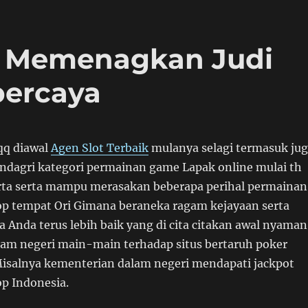
al Memenagkan Judi
percaya
qq diawal
Agen Slot Terbaik
mulanya selagi termasuk ju
dagri kategori permainan game Lapak online mulai th
rta serta mampu merasakan beberapa perihal permainan
op tempat Ori Gimana beraneka ragam kejayaan serta
 Anda terus lebih baik yang di cita citakan awal nyaman
am negeri main-main terhadap situs bertaruh poker
Misalnya kementerian dalam negeri mendapati jackpot
op Indonesia.