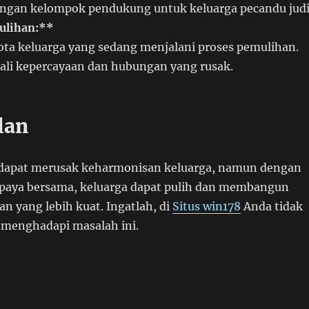
ngan kelompok pendukung untuk keluarga pecandu judi
ulihan:**
ta keluarga yang sedang menjalani proses pemulihan.
li kepercayaan dan hubungan yang rusak.
lan
 dapat merusak keharmonisan keluarga, namun dengan
paya bersama, keluarga dapat pulih dan membangun
n yang lebih kuat. Ingatlah, di
Situs win178
Anda tidak
 menghadapi masalah ini.