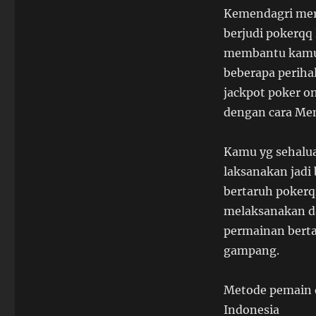
Kemendagri mer
berjudi pokerqq
membantu kamu
beberapa periha
jackpot poker o
dengan cara M
Kamu yg sehalu
laksanakan jadi
bertaruh pokerq
melaksanakan 
permainan berta
gampang.
Metode pemain 
Indonesia