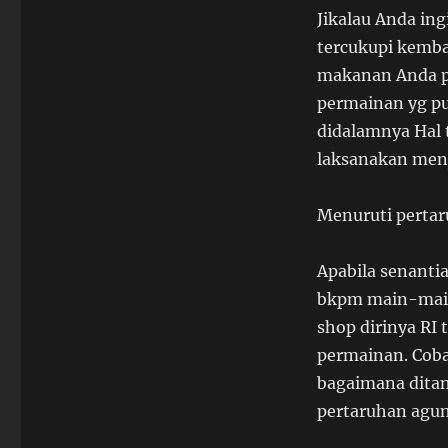
Jikalau Anda in
tercukupi kemb
makanan Anda pu
permainan yg p
didalamnya Hal 
laksanakan menj
Menuruti pertar
Apabila senanti
bkpm main-main 
shop dirinya RI
permainan. Coba
bagaimana dita
pertaruhan agun