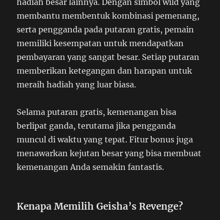
hadiah besar lainnya. Dengan simbol wild yang
membantu membentuk kombinasi pemenang,
serta pengganda pada putaran gratis, pemain
memiliki kesempatan untuk mendapatkan
pembayaran yang sangat besar. Setiap putaran
memberikan ketegangan dan harapan untuk
meraih hadiah yang luar biasa.
Selama putaran gratis, kemenangan bisa
berlipat ganda, terutama jika pengganda
muncul di waktu yang tepat. Fitur bonus juga
menawarkan kejutan besar yang bisa membuat
kemenangan Anda semakin fantastis.
Kenapa Memilih Geisha’s Revenge?