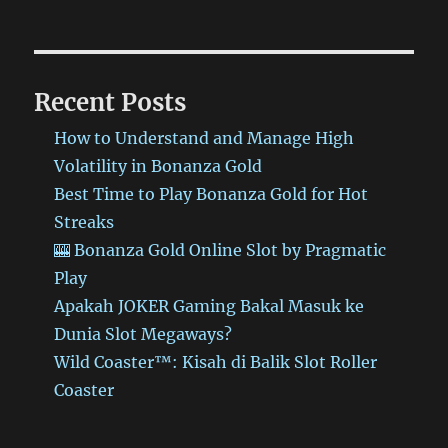
s
Recent Posts
How to Understand and Manage High
Volatility in Bonanza Gold
Best Time to Play Bonanza Gold for Hot
Streaks
🎰 Bonanza Gold Online Slot by Pragmatic
Play
Apakah JOKER Gaming Bakal Masuk ke
Dunia Slot Megaways?
Wild Coaster™: Kisah di Balik Slot Roller
Coaster