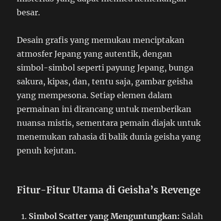
besar.
Desain grafis yang memukau menciptakan
atmosfer Jepang yang autentik, dengan
simbol-simbol seperti payung Jepang, bunga
sakura, kipas, dan, tentu saja, gambar geisha
yang mempesona. Setiap elemen dalam
permainan ini dirancang untuk memberikan
nuansa mistis, sementara pemain diajak untuk
menemukan rahasia di balik dunia geisha yang
penuh kejutan.
Fitur-Fitur Utama di Geisha’s Revenge
Simbol Scatter yang Menguntungkan:
Salah