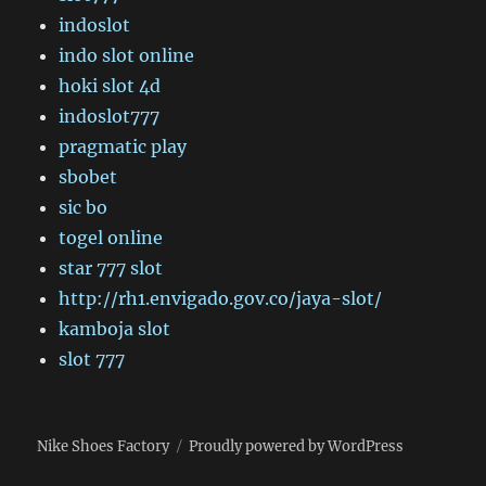
indoslot
indo slot online
hoki slot 4d
indoslot777
pragmatic play
sbobet
sic bo
togel online
star 777 slot
http://rh1.envigado.gov.co/jaya-slot/
kamboja slot
slot 777
Nike Shoes Factory
Proudly powered by WordPress