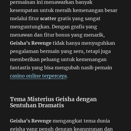
permainan ini menawarkan banyak
kesempatan untuk meraih kemenangan besar
melalui fitur
scatter
gratis yang sangat
menguntungkan. Dengan grafis yang
menawan dan fitur bonus yang menarik,
Geisha’s Revenge
tidak hanya menyuguhkan
pengalaman bermain yang seru, tetapi juga
memberikan peluang untuk kemenangan
fantastis yang bisa mengubah nasib pemain
casino online terpercaya
.
Tema Misterius Geisha dengan
Sentuhan Dramatis
Geisha’s Revenge
mengangkat tema dunia
geisha yang penuh dengan keanggunan dan