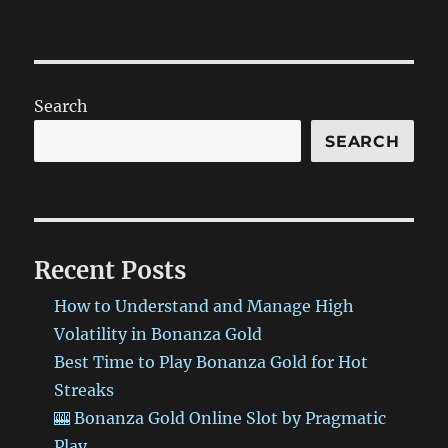
Search
SEARCH
Recent Posts
How to Understand and Manage High
Volatility in Bonanza Gold
Best Time to Play Bonanza Gold for Hot
Streaks
🎰 Bonanza Gold Online Slot by Pragmatic
Play