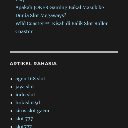
Apakah JOKER Gaming Bakal Masuk ke
Dunia Slot Megaways?
Wild Coaster™: Kisah di Balik Slot Roller
Coaster
ARTIKEL RAHASIA
agen 168 slot
jaya slot
indo slot
hokislot4d
situs slot gacor
slot 777
slot777