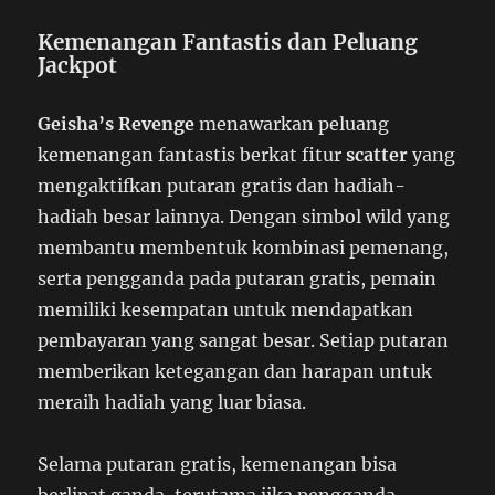
Kemenangan Fantastis dan Peluang
Jackpot
Geisha’s Revenge
menawarkan peluang
kemenangan fantastis berkat fitur
scatter
yang
mengaktifkan putaran gratis dan hadiah-
hadiah besar lainnya. Dengan simbol wild yang
membantu membentuk kombinasi pemenang,
serta pengganda pada putaran gratis, pemain
memiliki kesempatan untuk mendapatkan
pembayaran yang sangat besar. Setiap putaran
memberikan ketegangan dan harapan untuk
meraih hadiah yang luar biasa.
Selama putaran gratis, kemenangan bisa