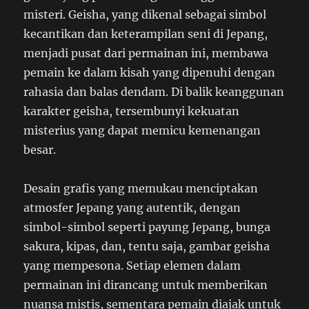
misteri. Geisha, yang dikenal sebagai simbol
kecantikan dan keterampilan seni di Jepang,
menjadi pusat dari permainan ini, membawa
pemain ke dalam kisah yang dipenuhi dengan
rahasia dan balas dendam. Di balik keanggunan
karakter geisha, tersembunyi kekuatan
misterius yang dapat memicu kemenangan
besar.
Desain grafis yang memukau menciptakan
atmosfer Jepang yang autentik, dengan
simbol-simbol seperti payung Jepang, bunga
sakura, kipas, dan, tentu saja, gambar geisha
yang mempesona. Setiap elemen dalam
permainan ini dirancang untuk memberikan
nuansa mistis, sementara pemain diajak untuk