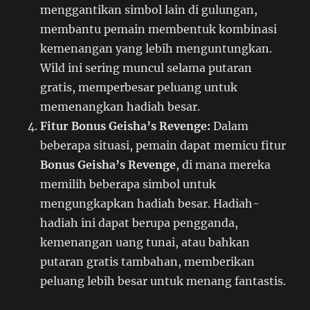
menggantikan simbol lain di gulungan,
membantu pemain membentuk kombinasi
kemenangan yang lebih menguntungkan.
Wild ini sering muncul selama putaran
gratis, memperbesar peluang untuk
memenangkan hadiah besar.
Fitur Bonus Geisha’s Revenge:
Dalam
beberapa situasi, pemain dapat memicu fitur
Bonus Geisha’s Revenge
, di mana mereka
memilih beberapa simbol untuk
mengungkapkan hadiah besar. Hadiah-
hadiah ini dapat berupa pengganda,
kemenangan uang tunai, atau bahkan
putaran gratis tambahan, memberikan
peluang lebih besar untuk menang fantastis.