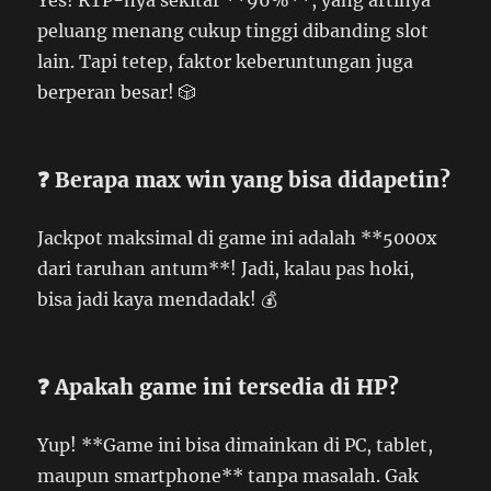
Yes! RTP-nya sekitar **96%**, yang artinya
peluang menang cukup tinggi dibanding slot
lain. Tapi tetep, faktor keberuntungan juga
berperan besar! 🎲
❓ Berapa max win yang bisa didapetin?
Jackpot maksimal di game ini adalah **5000x
dari taruhan antum**! Jadi, kalau pas hoki,
bisa jadi kaya mendadak! 💰
❓ Apakah game ini tersedia di HP?
Yup! **Game ini bisa dimainkan di PC, tablet,
maupun smartphone** tanpa masalah. Gak