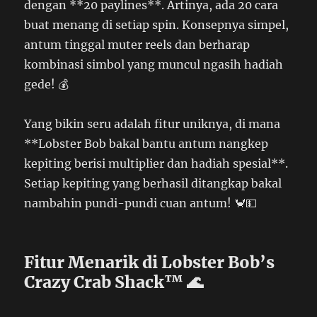
dengan **20 paylines**. Artinya, ada 20 cara
buat menang di setiap spin. Konsepnya simpel,
antum tinggal muter reels dan berharap
kombinasi simbol yang muncul ngasih hadiah
gede! 💰
Yang bikin seru adalah fitur uniknya, di mana
**Lobster Bob bakal bantu antum nangkep
kepiting berisi multiplier dan hadiah spesial**.
Setiap kepiting yang berhasil ditangkap bakal
nambahin pundi-pundi cuan antum! 🦀💵
Fitur Menarik di Lobster Bob’s
Crazy Crab Shack™ 🌊