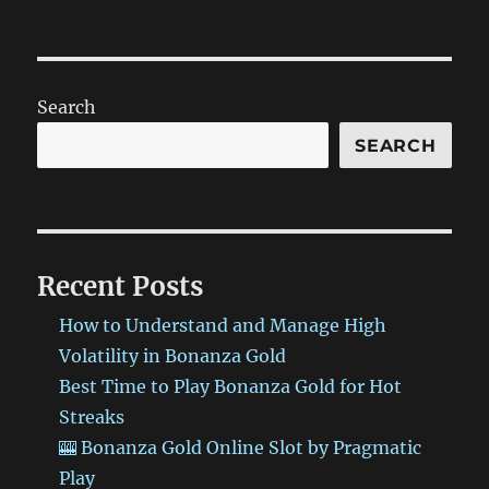
Search
SEARCH
Recent Posts
How to Understand and Manage High
Volatility in Bonanza Gold
Best Time to Play Bonanza Gold for Hot
Streaks
🎰 Bonanza Gold Online Slot by Pragmatic
Play