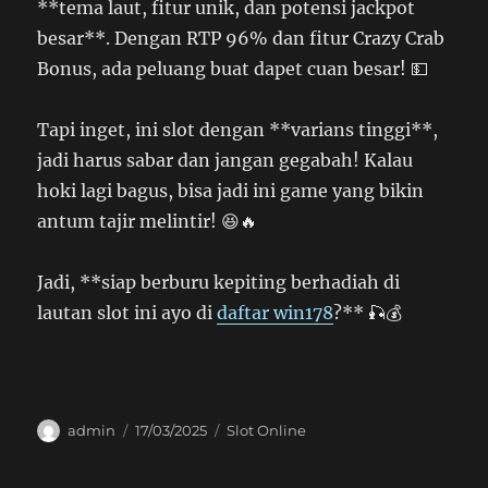
**tema laut, fitur unik, dan potensi jackpot
besar**. Dengan RTP 96% dan fitur Crazy Crab
Bonus, ada peluang buat dapet cuan besar! 💵
Tapi inget, ini slot dengan **varians tinggi**,
jadi harus sabar dan jangan gegabah! Kalau
hoki lagi bagus, bisa jadi ini game yang bikin
antum tajir melintir! 😆🔥
Jadi, **siap berburu kepiting berhadiah di
lautan slot ini ayo di
daftar win178
?** 🎣💰
A
P
C
admin
17/03/2025
Slot Online
u
o
a
t
s
t