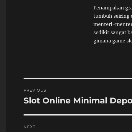
Penampakan graf
tumbuh seiring
menteri-menteri
sedikit sangat 
gimana game slo
P
PREVIOUS
o
Slot Online Minimal Dep
P
r
s
e
t
v
NEXT