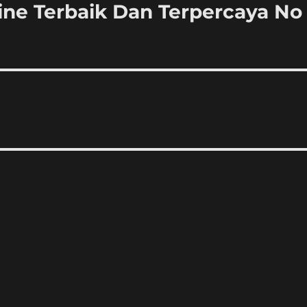
line Terbaik Dan Terpercaya No 