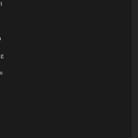
i
n
a
ng
an