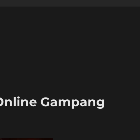
 Online Gampang