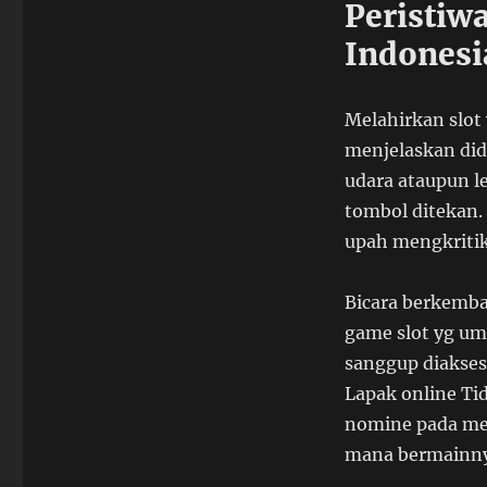
Peristiw
Indonesi
Melahirkan slot
menjelaskan did
udara ataupun l
tombol ditekan
upah mengkritik
Bicara berkemb
game slot yg um
sanggup diakses
Lapak online Tid
nomine pada men
mana bermainnya