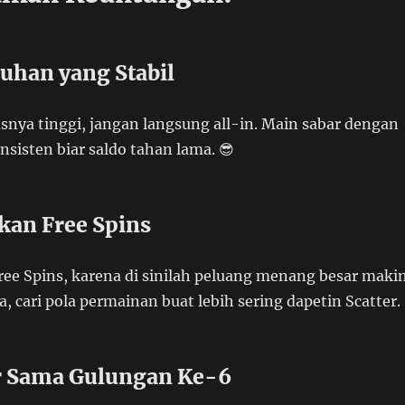
aruhan yang Stabil
asnya tinggi, jangan langsung all-in. Main sabar dengan
sisten biar saldo tahan lama. 😎
tkan Free Spins
ree Spins, karena di sinilah peluang menang besar maki
sa, cari pola permainan buat lebih sering dapetin Scatter.
ar Sama Gulungan Ke-6