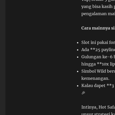
yang bisa kasih p
pengalaman mai
Cara mainnya s
Slot ini pakai f
Ada **25 payline
Gulungan ke-6 b
hingga **10x li
Simbol Wild ber
kemenangan.
Kalau dapet **3 
🎉
Intinya, Hot Sa
unsur strategi k