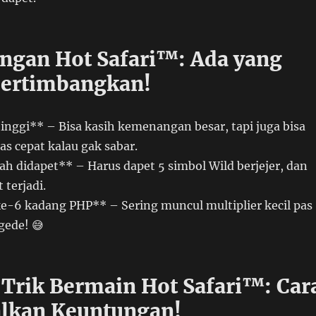
ngan Hot Safari™: Ada yang
pertimbangkan!
 tinggi** – Bisa kasih kemenangan besar, tapi juga bisa
as cepat kalau gak sabar.
ah didapet** – Harus dapet 5 simbol Wild berjejer, dan
 terjadi.
e-6 kadang PHP** – Sering muncul multiplier kecil pas
gede! 😅
& Trik Bermain Hot Safari™: Car
lkan Keuntungan!