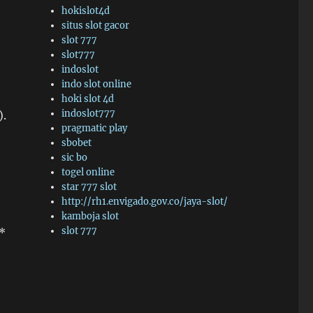
hokislot4d
situs slot gacor
slot 777
slot777
indoslot
indo slot online
hoki slot 4d
indoslot777
).
pragmatic play
sbobet
sic bo
togel online
star 777 slot
http://rh1.envigado.gov.co/jaya-slot/
kamboja slot
slot 777
*