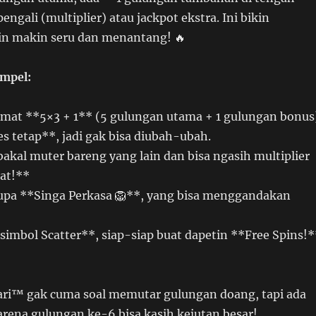
engali (multiplier) atau jackpot ekstra. Ini bikin
n makin seru dan menantang! 🔥
impel:
ormat **5×3 + 1** (5 gulungan utama + 1 gulungan bonus
s tetap**, jadi gak bisa diubah-ubah.
akal muter bareng yang lain dan bisa ngasih multiplier
pat!**
upa **Singa Perkasa 🦁**, yang bisa menggandakan
simbol Scatter**, siap-siap buat dapetin **Free Spins!*
fari™ gak cuma soal memutar gulungan doang, tapi ada
arena gulungan ke-6 bisa kasih kejutan besar!