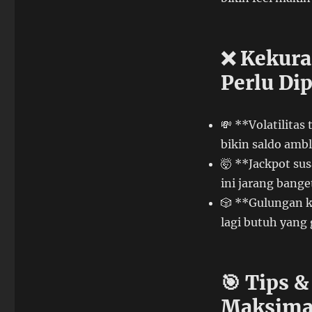
❌ Kekura
Perlu Di
💸 **Volatilitas
bikin saldo ambl
🤯 **Jackpot sus
ini jarang banget
🎲 **Gulungan k
lagi butuh yang 
🎯 Tips 
Maksima